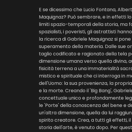
E se dicessimo che Lucio Fontana, Alberto
Maquignaz? Può sembrare, e in effetti lo
limiti spazio-temporali della storia, ma 
spazialisti, i poveristi, gli astrattisti h
la ricerca di Gabriele Maquignaz si pone i
superamento della materia. Dalle sue orm
taglio codificato e ragionato della tela 
dimensione umana verso quella divina, au
fisicità terrena a una immaterialità sacra
mistico e spirituale che ci interroga in m
dell'Uomo: la sua provenienza, la propria 
e la morte. Creando il 'Big Bang', Gabri
concettuale unico e profondamente legat
le 'Porte' della conoscenza del bene e del
un'altra dimensione, quella da lui raggiu
spirito creatore. Crea, a tutti gli effetti, 
storia dell'arte, è venuto dopo. Per quest