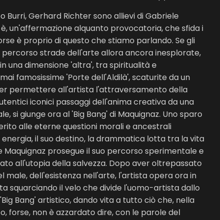
 Burri, Gerhard Richter sono allievi di Gabriele
 è, un'affermazione alquanto provocatoria, che sfida i
forse è proprio di questo che stiamo parlando. Se gli
anno percorso strade dell'arte allora ancora inesplorate,
n una dimensione 'altra', tra spiritualità e
ai famosissime 'Porte dell'Aldilà', scaturite da un
per permettere all'artista l'attraversamento della
tentici iconici passaggi dell'anima creativa da una
le, si giunge ora al 'Big Bang' di Maquignaz. Uno sparo
erito alle eterne questioni morali e ancestrali
energia, il suo destino, la drammatica lotta tra la vita
ele Maquignaz prosegue il suo percorso sperimentale e
o all'utopia della salvezza. Dopo aver oltrepassato
 male, dell'esistenza nell'arte, l'artista opera ora in
nta squarciando il velo che divide l'uomo-artista dallo
il 'Big Bang' artistico, dando vita a tutto ciò che, nella
o, forse, non è azzardato dire, con le parole del