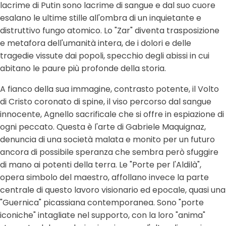
lacrime di Putin sono lacrime di sangue e dal suo cuore
esalano le ultime stille all'ombra di un inquietante e
distruttivo fungo atomico. Lo "Zar" diventa trasposizione
e metafora dell'umanità intera, de i dolori e delle
tragedie vissute dai popoli, specchio degli abissi in cui
abitano le paure più profonde della storia.
A fianco della sua immagine, contrasto potente, il Volto
di Cristo coronato di spine, il viso percorso dal sangue
innocente, Agnello sacrificale che si offre in espiazione di
ogni peccato. Questa è l'arte di Gabriele Maquignaz,
denuncia di una società malata e monito per un futuro
ancora di possibile speranza che sembra però sfuggire
di mano ai potenti della terra. Le "Porte per l'Aldilà",
opera simbolo del maestro, affollano invece la parte
centrale di questo lavoro visionario ed epocale, quasi una
"Guernica" picassiana contemporanea. Sono "porte
iconiche" intagliate nel supporto, con la loro "anima"