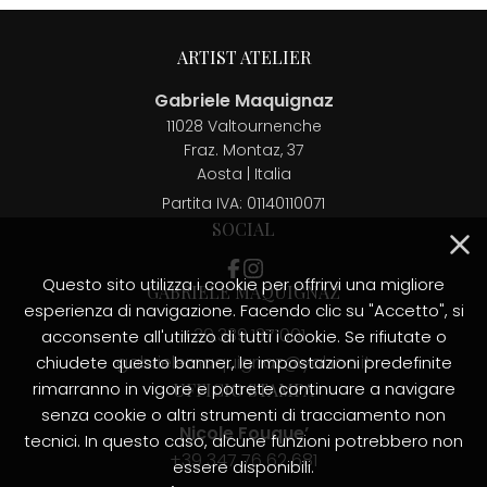
ARTIST ATELIER
Gabriele Maquignaz
11028 Valtournenche
Fraz. Montaz, 37
Aosta | Italia
Partita IVA:
01140110071
SOCIAL
Questo sito utilizza i cookie per offrirvi una migliore
GABRIELE MAQUIGNAZ
esperienza di navigazione. Facendo clic su "Accetto", si
+39.339.1371001
acconsente all'utilizzo di tutti i cookie. Se rifiutate o
gabrielemaquignaz@yahoo.it
chiudete questo banner, le impostazioni predefinite
rimarranno in vigore e potrete continuare a navigare
UFFICIO STAMPA
senza cookie o altri strumenti di tracciamento non
Nicole Fouque’
tecnici. In questo caso, alcune funzioni potrebbero non
+39 347 76 62 681
essere disponibili.