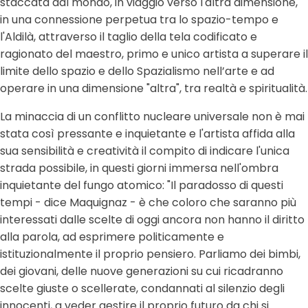
staccata dal mondo, in viaggio verso l'altra dimensione,
in una connessione perpetua tra lo spazio-tempo e
l'Aldilà, attraverso il taglio della tela codificato e
ragionato del maestro, primo e unico artista a superare il
limite dello spazio e dello Spazialismo nell’arte e ad
operare in una dimensione "altra", tra realtà e spiritualità.
La minaccia di un conflitto nucleare universale non è mai
stata così pressante e inquietante e l'artista affida alla
sua sensibilità e creatività il compito di indicare l'unica
strada possibile, in questi giorni immersa nell'ombra
inquietante del fungo atomico: "Il paradosso di questi
tempi - dice Maquignaz - è che coloro che saranno più
interessati dalle scelte di oggi ancora non hanno il diritto
alla parola, ad esprimere politicamente e
istituzionalmente il proprio pensiero. Parliamo dei bimbi,
dei giovani, delle nuove generazioni su cui ricadranno
scelte giuste o scellerate, condannati al silenzio degli
innocenti, a veder gestire il proprio futuro da chi si