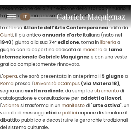
Presentazione della 74ª edizione dello storico annuario: il
Gabriele Maquignaz
5 giugno a Roma presso l'Università eCampus.
IT
Lo storico
Atlante dell’Arte Contemporanea
edito da
Giunti
, il più antico
annuario d'arte
italiana (nato nel
1940
) giunto alla sua
74°edizione
, torna in
libreria
a
giugno con la copertina dedicata al
maestro
di
fama
internazionale
Gabriele Maquignaz
e con una veste
grafica completamente rinnovata.
L'
opera
, che sarà presentata in anteprima il
5 giugno
a
Roma
presso l'
Università eCampus
(via
Matera 18)
,
segna una
svolta radicale
: da semplice
strumento
di
catalogazione e consultazione per
addetti ai lavori
,
l'
Atlante
si trasforma in un
manifesto
di "
arte attiva
", un
veicolo di messaggi
etici
e
politici
capace di stimolare il
dibattito pubblico e decostruire le gerarchie tradizionali
del sistema culturale.