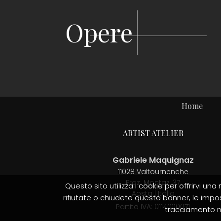
Opere
Home
ARTIST ATELIER
Gabriele Maquignaz
11028 Valtournenche
Fraz. Montaz, 37
Questo sito utilizza i cookie per offrirvi una
Aosta | Italia
rifiutate o chiudete questo banner, le impos
Partita IVA:
01140110071
tracciamento no