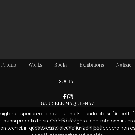
Profilo
Works
Books
Exhibitions
Notizie
SOCIAL
GABRIELE MAQUIGNAZ
 migliore esperienza di navigazione. Facendo clic su "Accetto", s
+39.339.1371001
tazioni predefinite rimarranno in vigore e potrete continuare
gabrielemaquignaz@yahoo.it
n tecnici. In questo caso, alcune funzioni potrebbero non ess