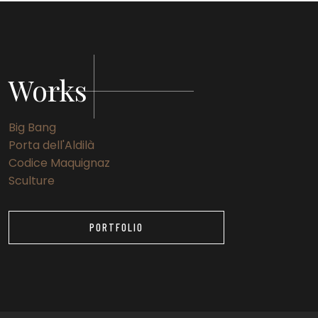
Works
Big Bang
Porta dell'Aldilà
Codice Maquignaz
Sculture
PORTFOLIO